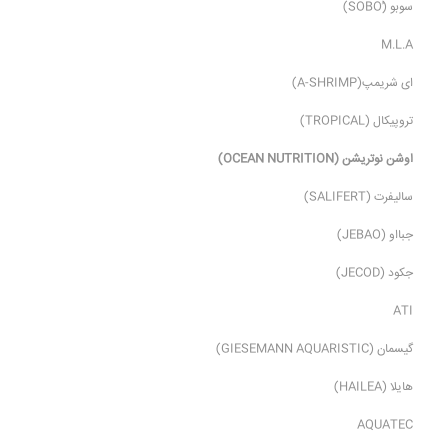
سوبو (ُSOBO)
M.L.A
ای شریمپ(A-SHRIMP)
تروپیکال (TROPICAL)
اوشن نوتریشن (OCEAN NUTRITION)
سالیفرت (SALIFERT)
جبااو (JEBAO)
جکود (JECOD)
ATI
گیسمان (GIESEMANN AQUARISTIC)
هایلا (HAILEA)
AQUATEC