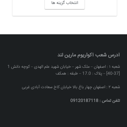
انتخاب گزینه ها
آدرس شعب آکواریوم مارین لند
شعبه ۱ : اصفهان – ملک شهر – خیابان شهید علم الهدی – کوچه دانش 1
[37-40] – پلاک : 17.0 – طبقه : همکف
شعبه ۲ : اصفهان چهار باغ بالا خیابان کاخ سعادت آبادی غربی
تلفن تماس : 09120187118