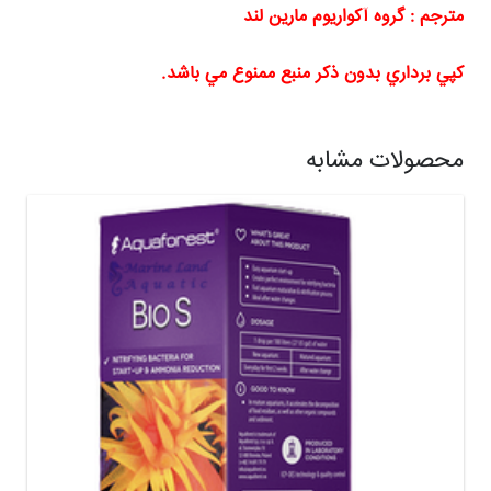
مترجم : گروه آکواریوم مارین لند
كپي برداري بدون ذكر منبع ممنوع مي باشد.
محصولات مشابه