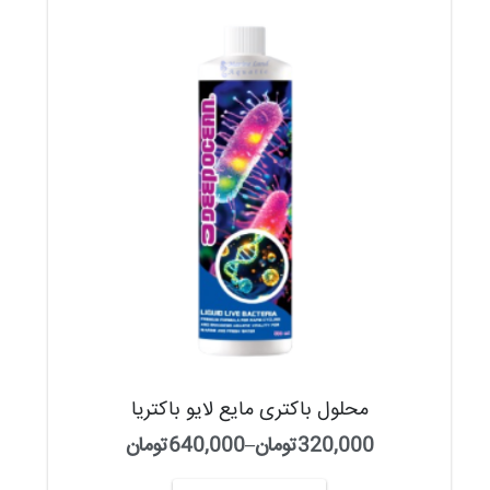
کود مایع کربن گیاهی
110,000
تومان
–
190,000
تومان