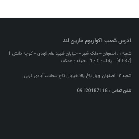
آدرس شعب آکواریوم مارین لند
شعبه ۱ : اصفهان – ملک شهر – خیابان شهید علم الهدی – کوچه دانش 1
[37-40] – پلاک : 17.0 – طبقه : همکف
شعبه ۲ : اصفهان چهار باغ بالا خیابان کاخ سعادت آبادی غربی
تلفن تماس : 09120187118